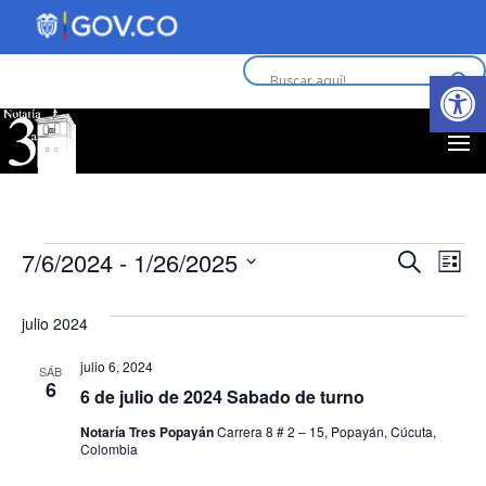
Abrir 
Eventos
Nav
N
7/6/2024
 - 
1/26/2025
Buscar
Lista
d
Selecciona
de
la
julio 2024
vi
fecha.
bús
julio 6, 2024
d
SÁB
6
y
6 de julio de 2024 Sabado de turno
E
Notaría Tres Popayán
Carrera 8 # 2 – 15, Popayán, Cúcuta,
vist
Colombia