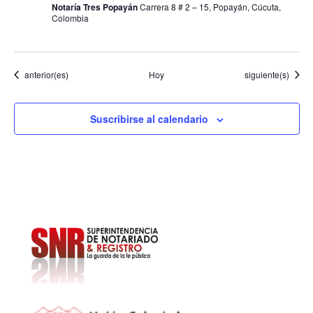
Notaría Tres Popayán
Carrera 8 # 2 – 15, Popayán, Cúcuta,
Colombia
Eventos
Eventos
anterior(es)
Hoy
siguiente(s)
Suscribirse al calendario