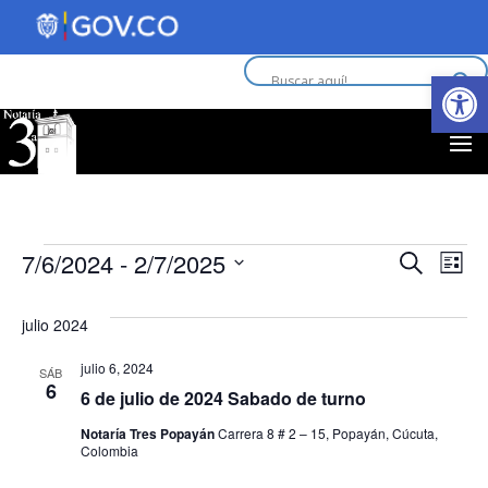
Abrir 
Eventos
Nav
N
7/6/2024
 - 
2/7/2025
Buscar
Lista
d
Selecciona
de
la
julio 2024
vi
fecha.
bús
julio 6, 2024
d
SÁB
6
y
6 de julio de 2024 Sabado de turno
E
Notaría Tres Popayán
Carrera 8 # 2 – 15, Popayán, Cúcuta,
vist
Colombia