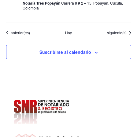
Notaría Tres Popayán
Carrera 8 # 2 – 15, Popayán, Cúcuta,
Colombia
Eventos
Eventos
anterior(es)
Hoy
siguiente(s)
Suscribirse al calendario