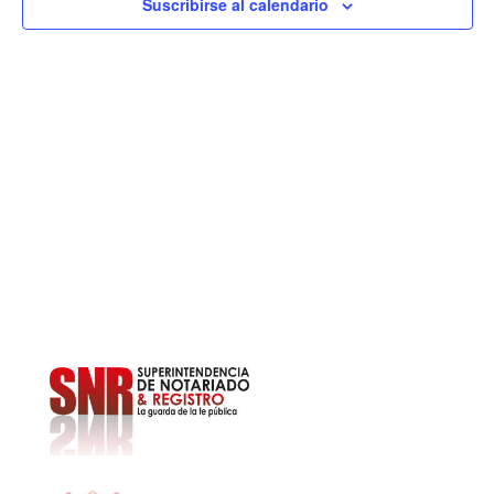
2025
y
Suscribirse al calendario
E
vist
de
Eve