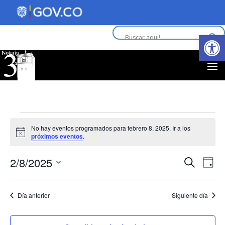
Abrir 
Eventos
No hay eventos programados para febrero 8, 2025. Ir a los
Aviso
próximos eventos
.
en
Nav
N
2/8/2025
Buscar
febrero
Día
d
Selecciona
de
la
8,
vi
Día anterior
Siguiente día
fecha.
bús
d