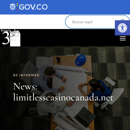
Abrir 
BE INFORMED
News:
limitlesscasinocanada.net