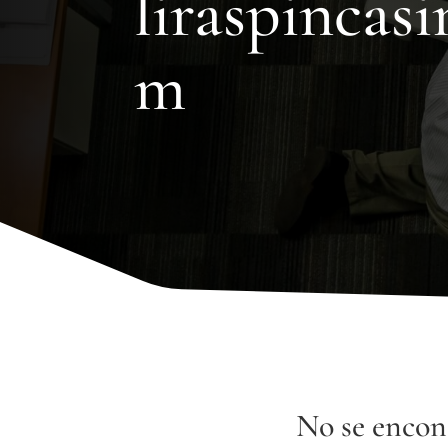
liraspincas
m
No se encon