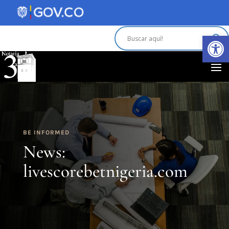
Abrir 
BE INFORMED
News:
livescorebetnigeria.com