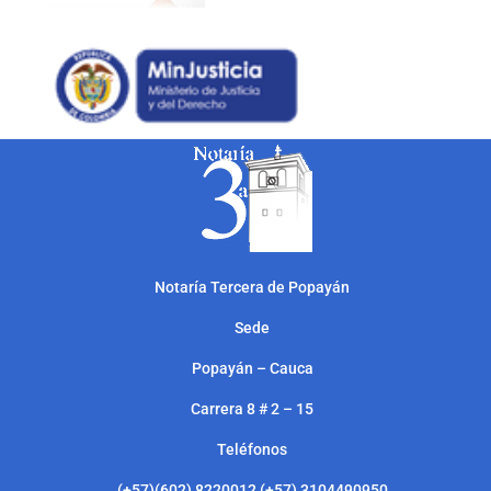
Notarí
a Tercera de Popayán
Sede
Popayán – Cauca
Carrera 8 # 2 – 15
Teléfonos
(+57)(602) 8220012 (+57) 3104490950