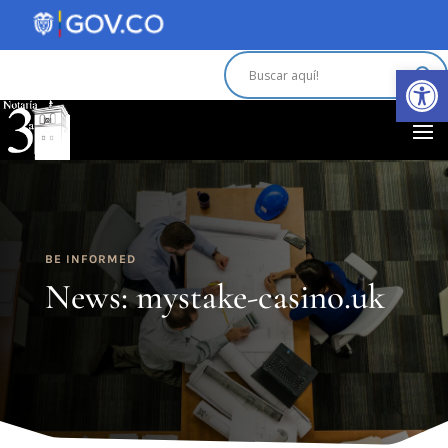
Abrir 
BE INFORMED
News: mystake-casino.uk