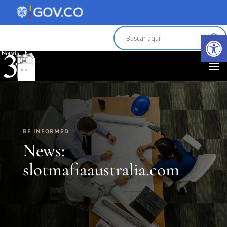
Abrir 
BE INFORMED
News:
slotmafiaaustralia.com