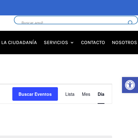
A LA CIUDADANÍA
SERVICIOS
CONTACTO
NOSOTROS
Abrir 
Navegació
Buscar Eventos
Lista
Mes
Día
de
vistas
de
Evento