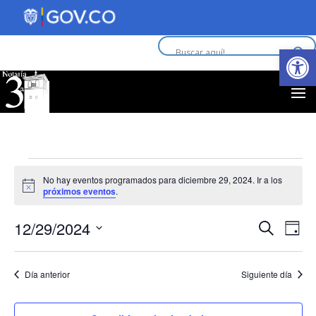
Abrir 
Eventos
No hay eventos programados para diciembre 29, 2024. Ir a los
Aviso
próximos eventos
.
en
Nav
N
12/29/2024
Buscar
diciembre
Día
d
Selecciona
de
la
29,
vi
Día anterior
Siguiente día
fecha.
bús
d