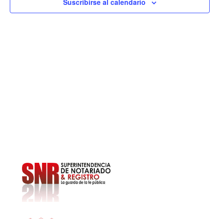
2024
y
Suscribirse al calendario
E
vist
de
Eve