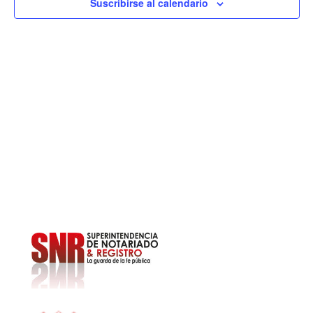
2025
y
Suscribirse al calendario
E
vist
de
Eve