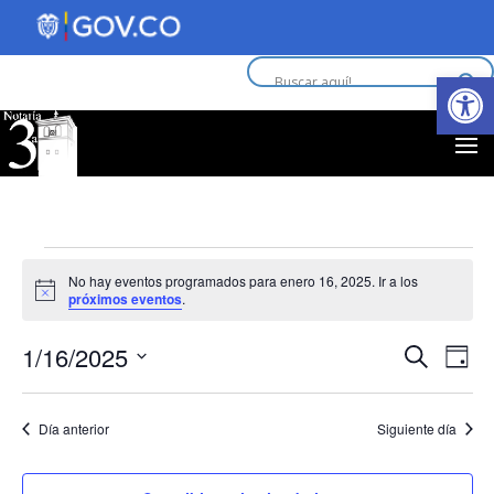
Abrir 
Eventos
No hay eventos programados para enero 16, 2025. Ir a los
Aviso
próximos eventos
.
en
Nav
N
1/16/2025
Buscar
enero
Día
d
Selecciona
de
la
16,
vi
Día anterior
Siguiente día
fecha.
bús
d