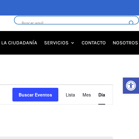
A LA CIUDADANÍA
SERVICIOS
CONTACTO
NOSOTROS
Abrir 
Navegació
Buscar Eventos
Lista
Mes
Día
de
vistas
de
Evento