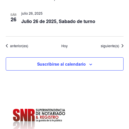
julio 26, 2025
SÁB
26
Julio 26 de 2025, Sabado de turno
Eventos
Eventos
anterior(es)
Hoy
siguiente(s)
Suscribirse al calendario