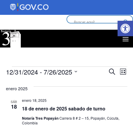
Abrir 
Eventos
Nav
N
12/31/2024
 - 
7/26/2025
Buscar
Lista
d
Selecciona
de
la
enero 2025
vi
fecha.
bús
enero 18, 2025
d
SÁB
18
y
18 de enero de 2025 sabado de turno
E
Notaría Tres Popayán
Carrera 8 # 2 – 15, Popayán, Cúcuta,
vist
Colombia