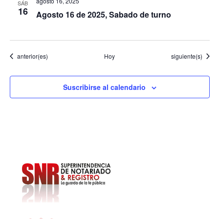
agosto 16, 2025
SÁB
16
Agosto 16 de 2025, Sabado de turno
Eventos
Eventos
anterior(es)
Hoy
siguiente(s)
Suscribirse al calendario