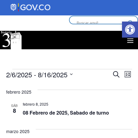
Abrir 
Eventos
Nav
N
2/6/2025
 - 
8/16/2025
Buscar
Lista
d
Selecciona
de
la
febrero 2025
vi
fecha.
bús
febrero 8, 2025
d
SÁB
8
y
08 Febrero de 2025, Sabado de turno
E
vist
marzo 2025